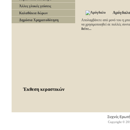
Άλλες γλυκές γεύσεις
Αμύγδαλ
Καλαθάκια δώρων
Δημόσια Χρηματοδότηση
Απολαμβάνετε από μονό του η μπο
να χρησιμοποιηθεί σε πολλές συντ
δείτε...
Έκθεση κεραστικών
Συχνές Ερωτή
Copyright © 201