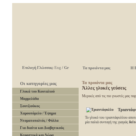
Επιλογή Γλώσσας:
Eng
/
Gr
Τα προιόντα μας
Η 
Τα προιόντα μας
Οι κατηγορίες μας
Άλλες γλυκές γεύσεις
Γλυκά του Κουταλιού
Μερικές από τις πιο γνωστές μας παρ
Μαρμελάδα
Σουτζιούκος
Τριαντάφ
Χαρουπόμελο / Έψημα
Το γλυκό του τριαντάφυλλου αποτ
Ντοματοπολτός / Φύλλα
μία παλιά συνταγή της γιαγιάς
δείτε
Για διαίτα και Διαβητικούς
Κεραστικά και Δώρα