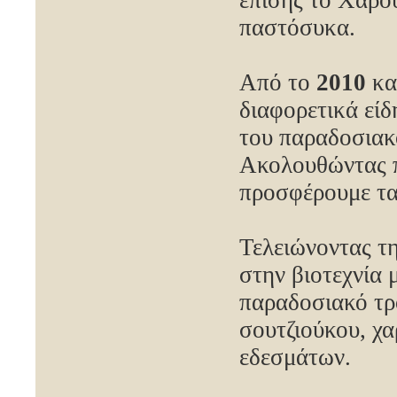
επίσης το Χαρο
παστόσυκα.
Από το
2010
κα
διαφορετικά είδ
του παραδοσιακο
Ακολουθώντας πά
προσφέρουμε τα
Τελειώνοντας τ
στην βιοτεχνία 
παραδοσιακό τρ
σουτζιούκου, χ
εδεσμάτων.