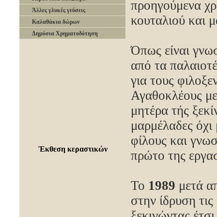
προηγούμενα χρ
Άλλες γλυκές γεύσεις
κουταλιού και 
Καλαθάκια δώρων
Δημόσια Χρηματοδότηση
Όπως είναι γνω
από τα παλαιοτέ
για τους φιλοξε
Αγαθοκλέους με
μητέρα τής ξεκ
μαρμέλαδες όχι 
φίλους και γνωσ
Έκθεση κεραστικών
πρώτο της εργα
Το
1989
μετά α
στην ίδρυση τις 
ξεκινώντας έτσι