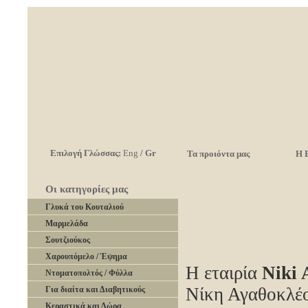
Επιλογή Γλώσσας:
Eng
/
Gr
Τα προιόντα μας
Η 
Οι κατηγορίες μας
Γλυκά του Κουταλιού
Μαρμελάδα
Σουτζιούκος
Χαρουπόμελο / Έψημα
Η εταιρία
Niki 
Ντοματοπολτός / Φύλλα
Νίκη Αγαθοκλέο
Για διαίτα και Διαβητικούς
Κεραστικά και Δώρα