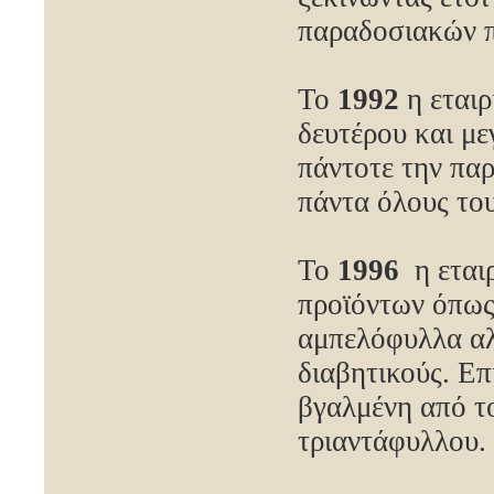
παραδοσιακών π
Το
1992
η εταιρ
δευτέρου και μ
πάντοτε την πα
πάντα όλους του
Το
1996
η εταιρ
προϊόντων όπως
αμπελόφυλλα αλλ
διαβητικούς. Ε
βγαλμένη από τ
τριαντάφυλλου.